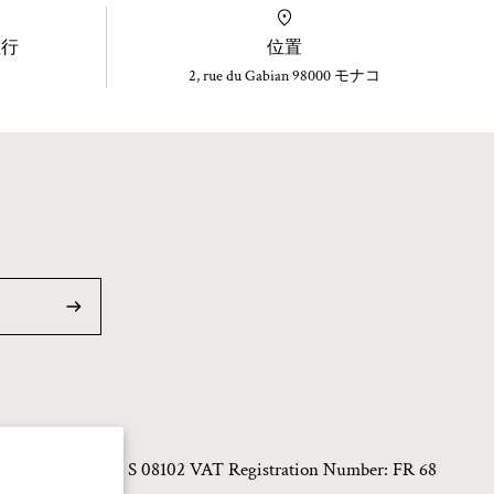
旅行
位置
2, rue du Gabian 98000 モナコ
f MONACO – No. 19 S 08102 VAT Registration Number: FR 68