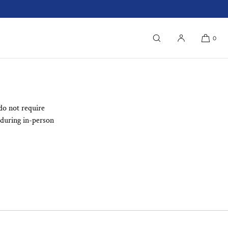
0
do not require
 during in-person