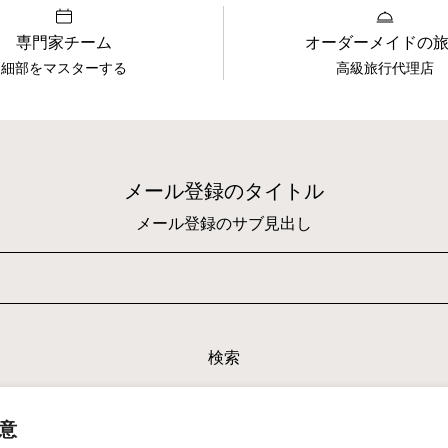
専門家チーム
オーダーメイドの
細部をマスターする
高級旅行代理店
メール登録のタイトル
メール登録のサブ見出し
検索
ipality of Monaco - State Licence issued by the Principality o
同意