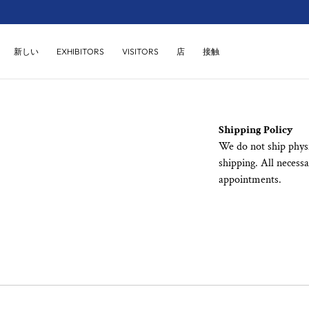
コンテンツにス
キップ
店
接触
新しい
EXHIBITORS
VISITORS
Shipping Policy
We do not ship physi
shipping. All necess
appointments.