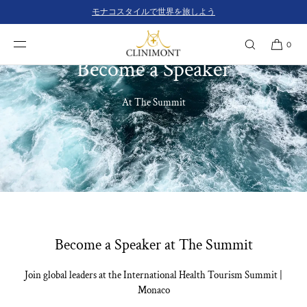
コンテンツにスキ
モナコスタイルで世界を旅しよう
ップ
0
Become a Speaker
At The Summit
Become a Speaker at The Summit
Join global leaders at the International Health Tourism Summit |
Monaco