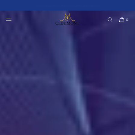
Le premier congrès mondial s'est concentré sur le tourisme de santé et son écosystème connecté
IGNORER ET
PASSER AU
de services de style de vie haut de gamme.
CONTENU
0