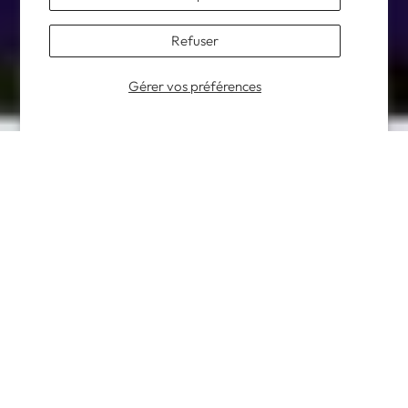
Refuser
Gérer vos préférences
Le premier congrès international au monde consacré au
tourisme de santé et aux services premium associés.
PLUS QUE LA SANTÉ, PLUS QUE LES VOYAGES
Une sélection de services et de produits complémentaires au
tourisme de santé, incluant des voyages sur mesure, un
hébergement haut de gamme, des transports exclusifs et une
sélection de marques lifestyle. Rencontrez les décideurs et les
innovateurs qui façonnent l'avenir du tourisme de santé et
des services premium connectés.